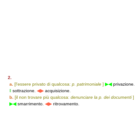
2.
a.
[l'essere privato di qualcosa:
p. patrimoniale
]
▶◀
privazione.
‖
sottrazione.
◀▶
acquisizione.
b.
[il non trovare più qualcosa:
denunciare la p. dei documenti
]
▶◀
smarrimento.
◀▶
ritrovamento.