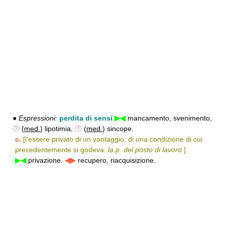
●
Espressioni:
perdita di sensi
▶◀
mancamento, svenimento,
Ⓣ
(
med.
) lipotimia,
Ⓣ
(
med.
) sincope.
c.
[l'essere privato di un vantaggio, di una condizione di cui
precedentemente si godeva:
la p. del posto di lavoro
]
▶◀
privazione.
◀▶
recupero, riacquisizione.