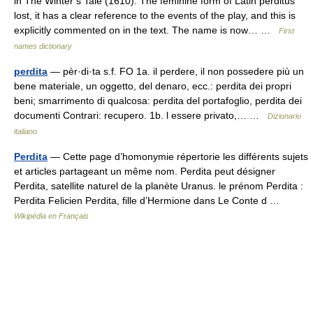
in The Winter s Tale (1610). The feminine form of Latin perditus
lost, it has a clear reference to the events of the play, and this is
explicitly commented on in the text. The name is now… …
First
names dictionary
perdita
— pèr·di·ta s.f. FO 1a. il perdere, il non possedere più un
bene materiale, un oggetto, del denaro, ecc.: perdita dei propri
beni; smarrimento di qualcosa: perdita del portafoglio, perdita dei
documenti Contrari: recupero. 1b. l essere privato,… …
Dizionario
italiano
Perdita
— Cette page d’homonymie répertorie les différents sujets
et articles partageant un même nom. Perdita peut désigner
Perdita, satellite naturel de la planète Uranus. le prénom Perdita :
Perdita Felicien Perdita, fille d’Hermione dans Le Conte d …
Wikipédia en Français