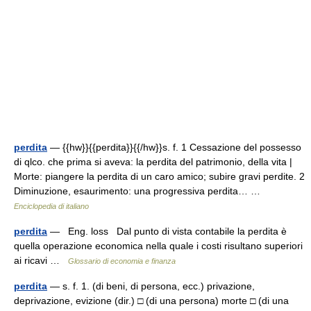
perdita
— {{hw}}{{perdita}}{{/hw}}s. f. 1 Cessazione del possesso
di qlco. che prima si aveva: la perdita del patrimonio, della vita |
Morte: piangere la perdita di un caro amico; subire gravi perdite. 2
Diminuzione, esaurimento: una progressiva perdita… …
Enciclopedia di italiano
perdita
— Eng. loss Dal punto di vista contabile la perdita è
quella operazione economica nella quale i costi risultano superiori
ai ricavi …
Glossario di economia e finanza
perdita
— s. f. 1. (di beni, di persona, ecc.) privazione,
deprivazione, evizione (dir.) □ (di una persona) morte □ (di una