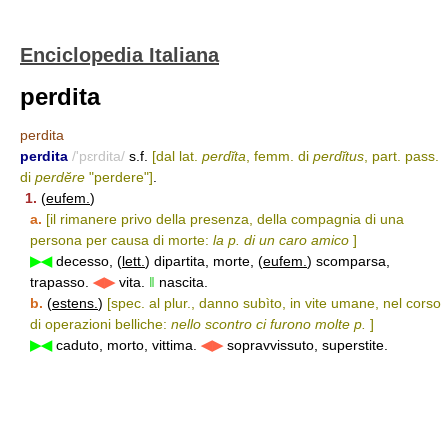
Enciclopedia Italiana
perdita
perdita
perdita
/'pɛrdita/
s.f.
[dal lat.
perdĭta
, femm. di
perdĭtus
, part. pass.
di
perdĕre
"perdere"]
.
1.
(
eufem.
)
a.
[il rimanere privo della presenza, della compagnia di una
persona per causa di morte:
la p. di un caro amico
]
▶◀
decesso, (
lett.
) dipartita, morte, (
eufem.
) scomparsa,
trapasso.
◀▶
vita.
‖
nascita.
b.
(
estens.
)
[spec. al plur., danno subìto, in vite umane, nel corso
di operazioni belliche:
nello scontro ci furono molte p.
]
▶◀
caduto, morto, vittima.
◀▶
sopravvissuto, superstite.