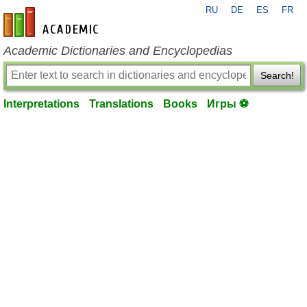
RU
DE
ES
FR
en-academic.com
Academic Dictionaries and Encyclopedias
Search!
Interpretations
Translations
Books
Игры ⚽