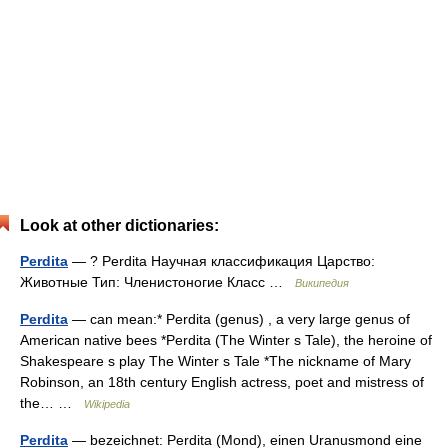
Look at other dictionaries:
Perdita
— ? Perdita Научная классификация Царство:
Животные Тип: Членистоногие Класс …
Википедия
Perdita
— can mean:* Perdita (genus) , a very large genus of
American native bees *Perdita (The Winter s Tale), the heroine of
Shakespeare s play The Winter s Tale *The nickname of Mary
Robinson, an 18th century English actress, poet and mistress of
the… …
Wikipedia
Perdita
— bezeichnet: Perdita (Mond), einen Uranusmond eine