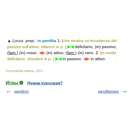
▲
Locuz. prep.:
in perdita
1.
[che mostra un'eccedenza del
passivo sull'attivo:
bilancio in p.
]
▶◀
deficitario, (in) passivo,
(
fam.
) (in) rosso.
◀▶
(in) attivo, (
fam.
) (in) nero.
2.
[in modo
deficitario:
chiudere in p.
]
▶◀
in passivo.
◀▶
in attivo.
Enciclopedia Italiana
.
2013
.
Игры ⚽
Нужна курсовая?
perdinci
perditempo