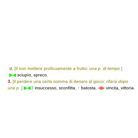
d.
[il non mettere proficuamente a frutto:
una p. di tempo
]
▶◀
sciupìo, spreco.
3.
[il perdere una certa somma di denaro al gioco:
rifarsi dopo
una p.
]
▶◀
‖
insuccesso, sconfitta.
↑
batosta.
◀▶
vincita, vittoria.