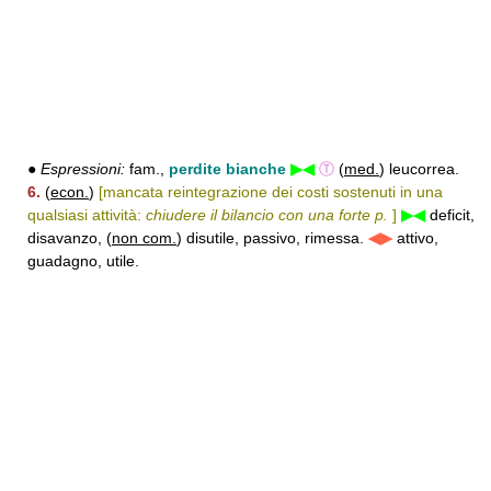
●
Espressioni:
fam.,
perdite bianche
▶◀
Ⓣ
(
med.
) leucorrea.
6.
(
econ.
)
[mancata reintegrazione dei costi sostenuti in una
qualsiasi attività:
chiudere il bilancio con una forte p.
]
▶◀
deficit,
disavanzo, (
non com.
) disutile, passivo, rimessa.
◀▶
attivo,
guadagno, utile.