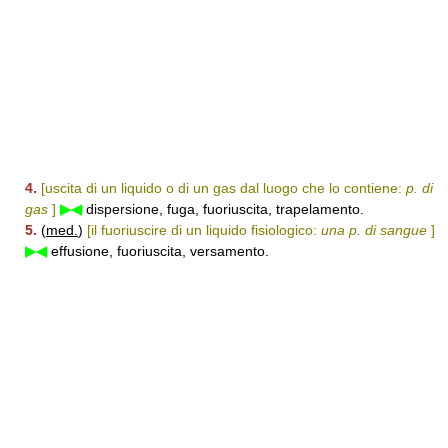
4.
[uscita di un liquido o di un gas dal luogo che lo contiene:
p. di
gas
]
▶◀
dispersione, fuga, fuoriuscita, trapelamento.
5.
(
med.
)
[il fuoriuscire di un liquido fisiologico:
una p. di sangue
]
▶◀
effusione, fuoriuscita, versamento.